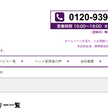
（定休日）毎
「ホームページを見た」とお気軽に
本店所在地：静岡県浜松市
す。
ービス一覧
ベッド使用者の声
会社概要
+
+
+
問
リー一覧